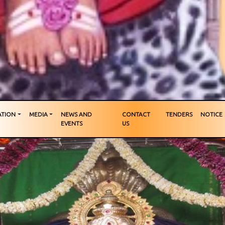
TION
MEDIA
NEWS AND
CONTACT
TENDERS
NOTICE
EVENTS
US