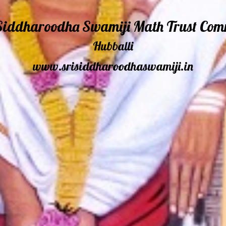
 Siddharoodha Swamiji
Math Trust Com
Hubballi
www.srisiddharoodhaswamiji.in