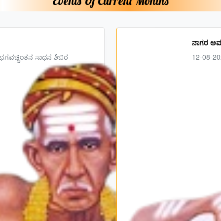
Events Of Current Months
ನಾಗರ ಅಮವ
 ಭಗವಚ್ಚಿಂತನ ಸಾಧನ ಶಿಬಿರ
12-08-20